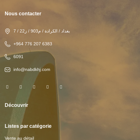
Nous contacter
بغداد / الكرادة / م903 / ز22 / 7
+964 776 207 6383
6091
info@nabdkhj.com
Découvrir
Listes par catégorie
Vente au détail