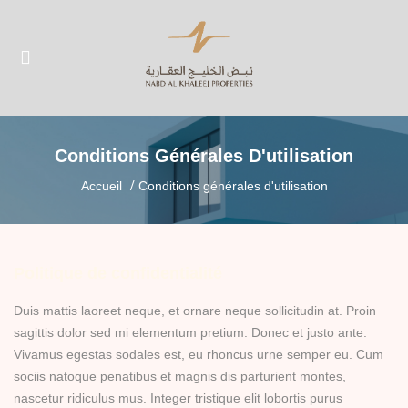
UBMENU (À PROPOS DE NOUS)
UBMENU (PROPRIÉTÉS)
Conditions Générales D'utilisation
Accueil
Conditions générales d'utilisation
Politique de confidentialité
Duis mattis laoreet neque, et ornare neque sollicitudin at. Proin
sagittis dolor sed mi elementum pretium. Donec et justo ante.
Vivamus egestas sodales est, eu rhoncus urne semper eu. Cum
sociis natoque penatibus et magnis dis parturient montes,
nascetur ridiculus mus. Integer tristique elit lobortis purus